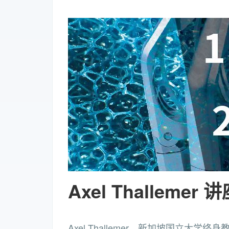
Axel Thallemer 
Axel Thallemer，新加坡国立大