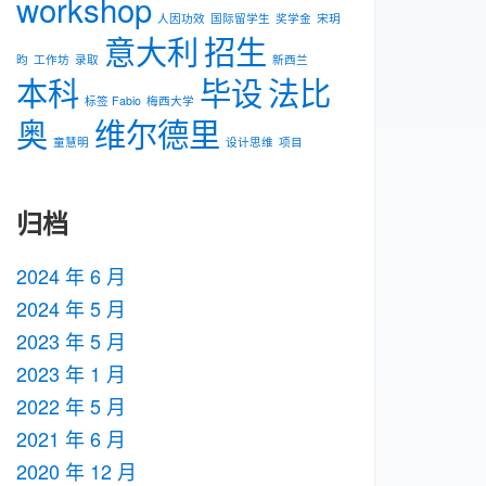
workshop
人因功效
国际留学生
奖学金
宋玥
意大利
招生
昀
工作坊
录取
新⻄兰
本科
毕设
法比
标签 Fabio
梅⻄⼤学
奥
维尔德里
童慧明
设计思维
项目
归档
2024 年 6 月
2024 年 5 月
2023 年 5 月
2023 年 1 月
2022 年 5 月
2021 年 6 月
2020 年 12 月