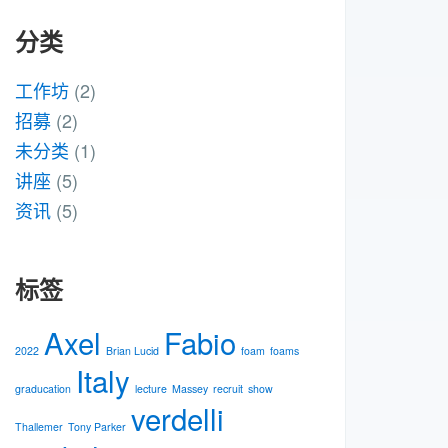
分类
工作坊
(2)
招募
(2)
未分类
(1)
讲座
(5)
资讯
(5)
标签
Axel
Fabio
2022
Brian Lucid
foam
foams
Italy
graducation
lecture
Massey
recruit
show
verdelli
Thallemer
Tony Parker