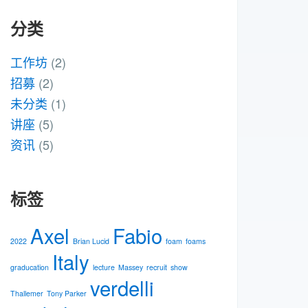
分类
工作坊
(2)
招募
(2)
未分类
(1)
讲座
(5)
资讯
(5)
标签
Axel
Fabio
2022
Brian Lucid
foam
foams
Italy
graducation
lecture
Massey
recruit
show
verdelli
Thallemer
Tony Parker