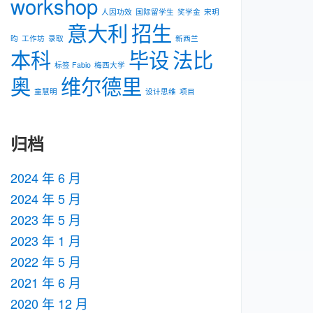
workshop
人因功效
国际留学生
奖学金
宋玥
意大利
招生
昀
工作坊
录取
新⻄兰
本科
毕设
法比
标签 Fabio
梅⻄⼤学
奥
维尔德里
童慧明
设计思维
项目
归档
2024 年 6 月
2024 年 5 月
2023 年 5 月
2023 年 1 月
2022 年 5 月
2021 年 6 月
2020 年 12 月