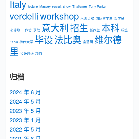
Italy
lecture
Massey
recruit
show
Thallemer
Tony Parker
verdelli
workshop
人因功效
国际留学生
奖学金
意大利
招生
本科
宋玥昀
工作坊
录取
新⻄兰
标签
毕设
法比奥
维尔德
Fabio
梅⻄⼤学
童慧明
里
设计思维
项目
归档
2024 年 6 月
2024 年 5 月
2023 年 5 月
2023 年 1 月
2022 年 5 月
2021 年 6 月