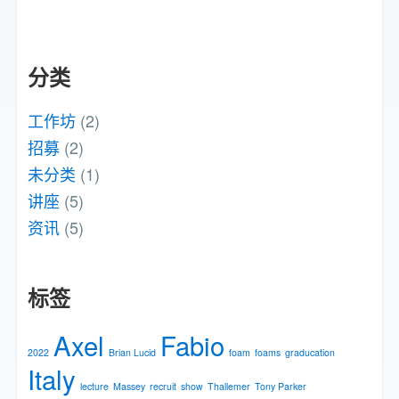
分类
工作坊
(2)
招募
(2)
未分类
(1)
讲座
(5)
资讯
(5)
标签
Axel
Fabio
2022
Brian Lucid
foam
foams
graducation
Italy
lecture
Massey
recruit
show
Thallemer
Tony Parker