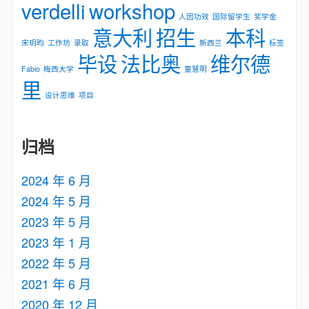
verdelli
workshop
人因功效
国际留学生
奖学金
意大利
招生
本科
宋玥昀
工作坊
录取
新⻄兰
标签
毕设
法比奥
维尔德
Fabio
梅⻄⼤学
童慧明
里
设计思维
项目
归档
2024 年 6 月
2024 年 5 月
2023 年 5 月
2023 年 1 月
2022 年 5 月
2021 年 6 月
2020 年 12 月