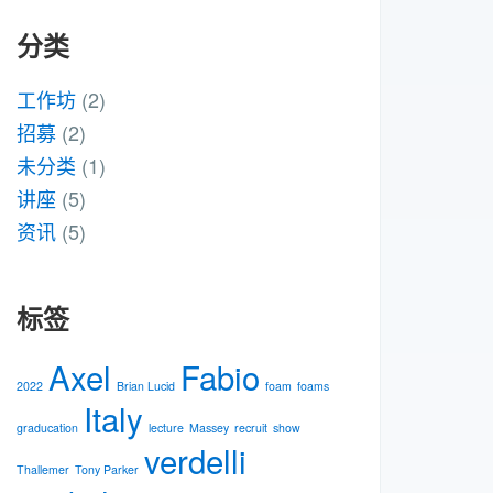
分类
工作坊
(2)
招募
(2)
未分类
(1)
讲座
(5)
资讯
(5)
标签
Axel
Fabio
2022
Brian Lucid
foam
foams
Italy
graducation
lecture
Massey
recruit
show
verdelli
Thallemer
Tony Parker