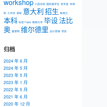
workshop
人因功效
国际留学生
奖学金
宋玥
意大利
招生
昀
工作坊
录取
新⻄兰
本科
毕设
法比
标签 Fabio
梅⻄⼤学
奥
维尔德里
童慧明
设计思维
项目
归档
2024 年 6 月
2024 年 5 月
2023 年 5 月
2023 年 1 月
2022 年 5 月
2021 年 6 月
2020 年 12 月