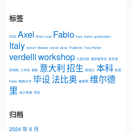
标签
Axel
Fabio
2022
Brian Lucid
foam
foams
graducation
Italy
lecture
Massey
recruit
show
Thallemer
Tony Parker
verdelli
workshop
人因功效
国际留学生
奖学金
意大利
招生
本科
宋玥昀
工作坊
录取
新⻄兰
标签
毕设
法比奥
维尔德
Fabio
梅⻄⼤学
童慧明
里
设计思维
项目
归档
2024 年 6 月