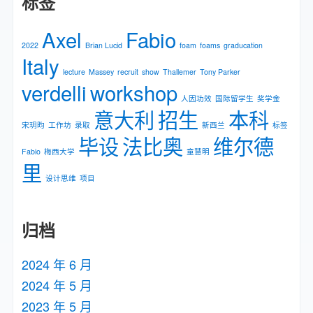
标签
Axel
Fabio
2022
Brian Lucid
foam
foams
graducation
Italy
lecture
Massey
recruit
show
Thallemer
Tony Parker
verdelli
workshop
人因功效
国际留学生
奖学金
意大利
招生
本科
宋玥昀
工作坊
录取
新⻄兰
标签
毕设
法比奥
维尔德
Fabio
梅⻄⼤学
童慧明
里
设计思维
项目
归档
2024 年 6 月
2024 年 5 月
2023 年 5 月