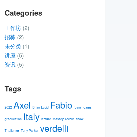
Categories
工作坊
(2)
招募
(2)
未分类
(1)
讲座
(5)
资讯
(5)
Tags
Axel
Fabio
2022
Brian Lucid
foam
foams
Italy
graducation
lecture
Massey
recruit
show
verdelli
Thallemer
Tony Parker