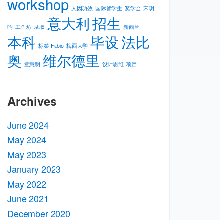
workshop
人因功效
国际留学生
奖学金
宋玥
意大利
招生
昀
工作坊
录取
新⻄兰
本科
毕设
法比
标签 Fabio
梅⻄⼤学
奥
维尔德里
童慧明
设计思维
项目
Archives
June 2024
May 2024
May 2023
January 2023
May 2022
June 2021
December 2020