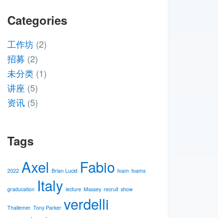
Categories
工作坊
(2)
招募
(2)
未分类
(1)
讲座
(5)
资讯
(5)
Tags
Axel
Fabio
2022
Brian Lucid
foam
foams
Italy
graducation
lecture
Massey
recruit
show
verdelli
Thallemer
Tony Parker