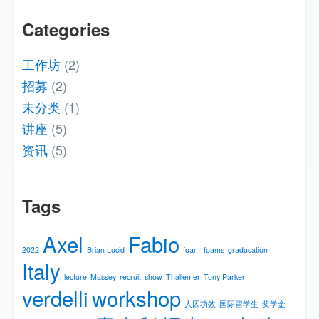
Categories
工作坊
(2)
招募
(2)
未分类
(1)
讲座
(5)
资讯
(5)
Tags
Axel
Fabio
2022
Brian Lucid
foam
foams
graducation
Italy
lecture
Massey
recruit
show
Thallemer
Tony Parker
verdelli
workshop
人因功效
国际留学生
奖学金