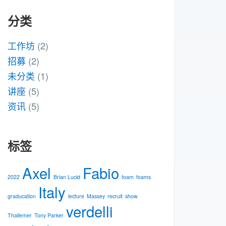
分类
工作坊
(2)
招募
(2)
未分类
(1)
讲座
(5)
资讯
(5)
标签
Axel
Fabio
2022
Brian Lucid
foam
foams
Italy
graducation
lecture
Massey
recruit
show
verdelli
Thallemer
Tony Parker