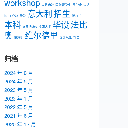
workshop
人因功效
国际留学生
奖学金
宋玥
意大利
招生
昀
工作坊
录取
新⻄兰
本科
毕设
法比
标签 Fabio
梅⻄⼤学
奥
维尔德里
童慧明
设计思维
项目
归档
2024 年 6 月
2024 年 5 月
2023 年 5 月
2023 年 1 月
2022 年 5 月
2021 年 6 月
2020 年 12 月