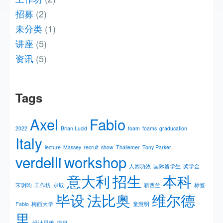
招募
(2)
未分类
(1)
讲座
(5)
资讯
(5)
Tags
Axel
Fabio
2022
Brian Lucid
foam
foams
graducation
Italy
lecture
Massey
recruit
show
Thallemer
Tony Parker
verdelli
workshop
人因功效
国际留学生
奖学金
意大利
招生
本科
宋玥昀
工作坊
录取
新⻄兰
标签
毕设
法比奥
维尔德
Fabio
梅⻄⼤学
童慧明
里
设计思维
项目