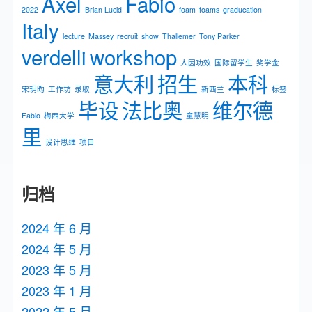
Axel
Fabio
2022
Brian Lucid
foam
foams
graducation
Italy
lecture
Massey
recruit
show
Thallemer
Tony Parker
verdelli
workshop
人因功效
国际留学生
奖学金
意大利
招生
本科
宋玥昀
工作坊
录取
新⻄兰
标签
毕设
法比奥
维尔德
Fabio
梅⻄⼤学
童慧明
里
设计思维
项目
归档
2024 年 6 月
2024 年 5 月
2023 年 5 月
2023 年 1 月
2022 年 5 月