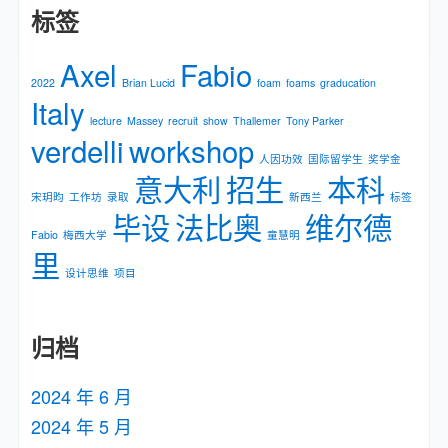
标签
Axel
Fabio
2022
Brian Lucid
foam
foams
graducation
Italy
lecture
Massey
recruit
show
Thallemer
Tony Parker
verdelli
workshop
人因功效
国际留学生
奖学金
意大利
招生
本科
宋玥昀
工作坊
录取
新⻄兰
标签
毕设
法比奥
维尔德
Fabio
梅⻄⼤学
童慧明
里
设计思维
项目
归档
2024 年 6 月
2024 年 5 月