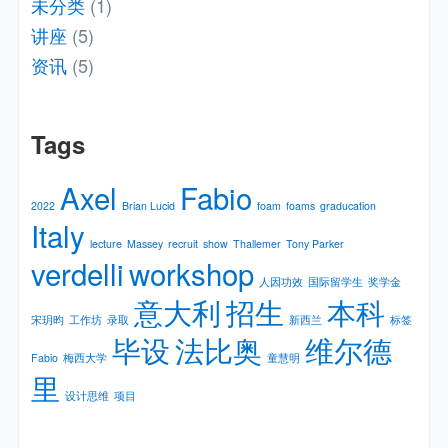
未分类
(1)
讲座
(5)
资讯
(5)
Tags
Axel
Fabio
2022
Brian Lucid
foam
foams
graducation
Italy
lecture
Massey
recruit
show
Thallemer
Tony Parker
verdelli
workshop
人因功效
国际留学生
奖学金
意大利
招生
本科
宋玥昀
工作坊
录取
新⻄兰
标签
毕设
法比奥
维尔德
Fabio
梅⻄⼤学
童慧明
里
设计思维
项目