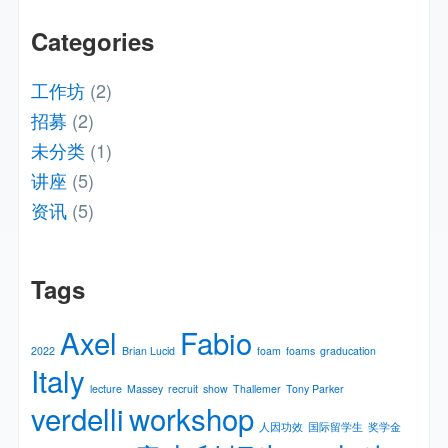
Categories
工作坊
(2)
招募
(2)
未分类
(1)
讲座
(5)
资讯
(5)
Tags
Axel
Fabio
2022
Brian Lucid
foam
foams
graducation
Italy
lecture
Massey
recruit
show
Thallemer
Tony Parker
verdelli
workshop
人因功效
国际留学生
奖学金