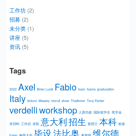
工作坊
(2)
招募
(2)
未分类
(1)
讲座
(5)
资讯
(5)
Tags
Axel
Fabio
2022
Brian Lucid
foam
foams
graducation
Italy
lecture
Massey
recruit
show
Thallemer
Tony Parker
verdelli
workshop
人因功效
国际留学生
奖学金
意大利
招生
本科
宋玥昀
工作坊
录取
新⻄兰
标签
毕设
法比奥
维尔德
Fabio
梅⻄⼤学
童慧明