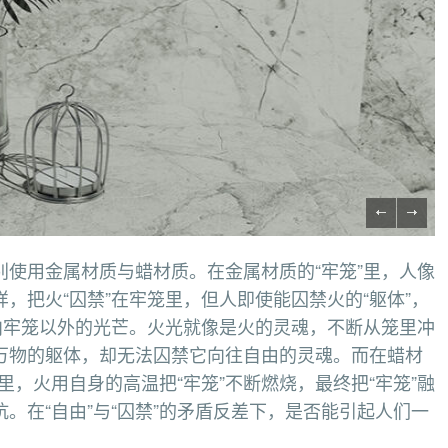
使用金属材质与蜡材质。在金属材质的“牢笼”里，人像
，把火“囚禁”在牢笼里，但人即使能囚禁火的“躯体”，
向牢笼以外的光芒。火光就像是火的灵魂，不断从笼里冲
万物的躯体，却无法囚禁它向往自由的灵魂。而在蜡材
笼里，火用自身的高温把“牢笼”不断燃烧，最终把“牢笼”融
。在“自由”与“囚禁”的矛盾反差下，是否能引起人们一