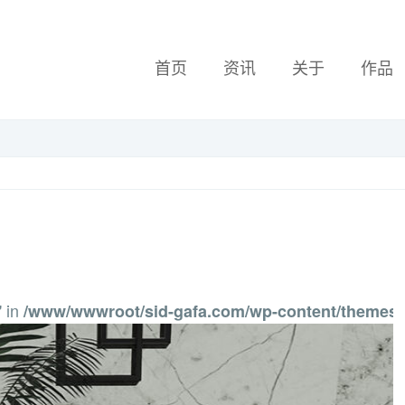
首页
资讯
关于
作品
" in
/www/wwwroot/sid-gafa.com/wp-content/themes/ve
W