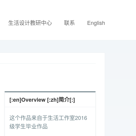
生活设计教研中心
联系
English
[:en]Overview [:zh]简介[:]
on line
nture/single-portfolio.php
53
这个作品来自于生活工作室2016
: Undefined array key "caption" in
arning
/www/wwwroot/
级学生毕业作品